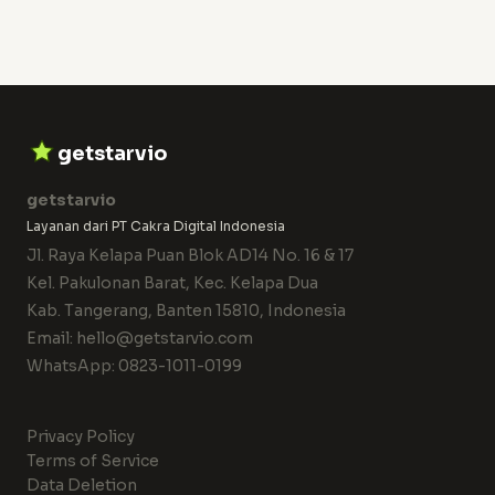
getstarvio
getstarvio
Layanan dari PT Cakra Digital Indonesia
Jl. Raya Kelapa Puan Blok AD14 No. 16 & 17
Kel. Pakulonan Barat, Kec. Kelapa Dua
Kab. Tangerang, Banten 15810, Indonesia
Email:
hello@getstarvio.com
WhatsApp:
0823-1011-0199
Privacy Policy
Terms of Service
Data Deletion