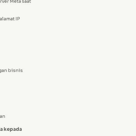
rver Meta saat
 alamat IP
gan bisnis
kan
da kepada