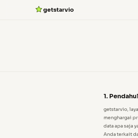
getstarvio
1. Pendahu
getstarvio, la
menghargai pri
data apa saja
Anda terkait d