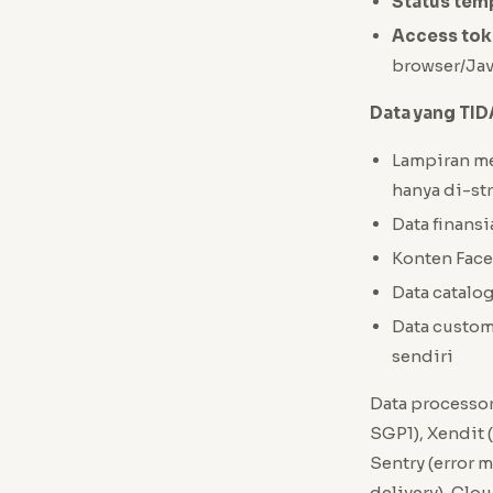
Status tem
Access to
browser/Jav
Data yang TI
Lampiran me
hanya di-str
Data finans
Konten Face
Data catal
Data custom
sendiri
Data processor
SGP1), Xendit (
Sentry (error 
delivery), Clo