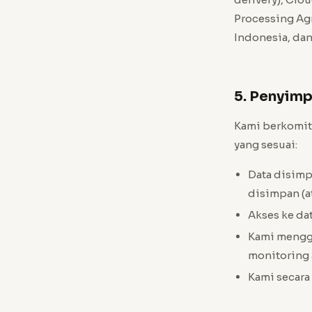
Processing Ag
Indonesia, da
5. Penyim
Kami berkomit
yang sesuai:
Data disimpa
disimpan (at
Akses ke da
Kami menggu
monitoring 
Kami secara