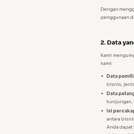
Dengan menggu
penggunaan da
2. Data y
Kami mengumpu
kami:
Data pemili
bisnis, jeni
Data pelang
kunjungan, 
Isi percaka
antara bisni
Anda dapat 