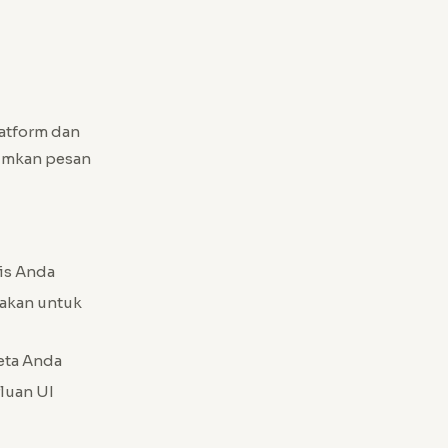
atform dan
imkan pesan
is Anda
nakan untuk
eta Anda
luan UI