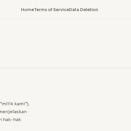
Home
Terms of Service
Data Deletion
 "milik kami"),
 menjelaskan
n hak-hak