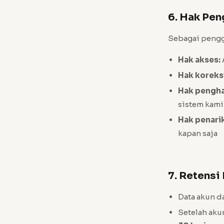
6. Hak Pe
Sebagai penggu
Hak akses:
Hak koreksi
Hak pengh
sistem kami
Hak penari
kapan saja
7. Retensi
Data akun d
Setelah aku