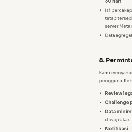
30 hari
Isi percakap
tetap terse
server Meta
Data agrega
8. Permint
Kami menyadari
pengguna. Keb
Review lega
Challenge 
Data minim
diwajibkan
Notifikasi
—