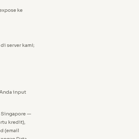
-expose ke
i server kami;
 Anda input
n Singapore —
tu kredit),
d (email
 dengan Data