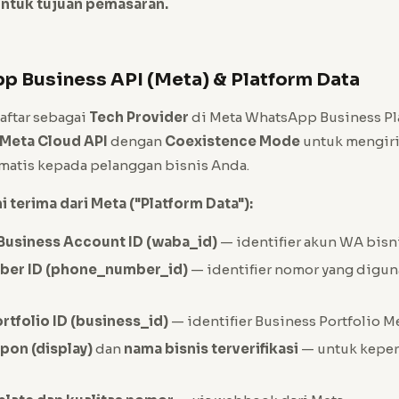
untuk tujuan pemasaran.
p Business API (Meta) & Platform Data
daftar sebagai
Tech Provider
di Meta WhatsApp Business Pl
Meta Cloud API
dengan
Coexistence Mode
untuk mengir
matis kepada pelanggan bisnis Anda.
 terima dari Meta ("Platform Data"):
usiness Account ID (waba_id)
— identifier akun WA bisn
er ID (phone_number_id)
— identifier nomor yang digu
rtfolio ID (business_id)
— identifier Business Portfolio M
pon (display)
dan
nama bisnis terverifikasi
— untuk keper