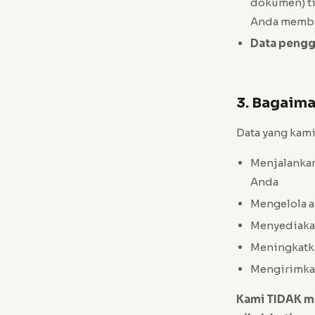
dokumen) ti
Anda membu
Data pengg
3. Bagaim
Data yang kam
Menjalankan
Anda
Mengelola 
Menyediakan
Meningkatka
Mengirimkan
Kami TIDAK m