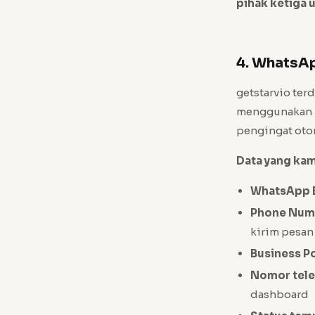
pihak ketiga 
4. WhatsAp
getstarvio ter
menggunakan
pengingat oto
Data yang kami
WhatsApp B
Phone Numb
kirim pesan
Business Po
Nomor tele
dashboard