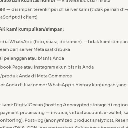
plate dan kualitas nomor
— via webhook dari Meta
ken
— disimpan terenkripsi di server kami (tidak pernah di
aScript di client)
DAK kami kumpulkan/simpan:
dia WhatsApp (foto, suara, dokumen) — tidak kami simpan d
eam dari server Meta saat dibuka
ial pelanggan atau bisnis Anda
book Page atau Instagram akun bisnis Anda
og/produk Anda di Meta Commerce
er Anda di luar nomor WhatsApp + history kunjungan yang
 kami: DigitalOcean (hosting & encrypted storage di regio
payment processing — invoice, virtual account, e-wallet, kar
monitoring), PostHog (anonymized product analytics), Resen
udflare (DNS, CDN, bot protection). Seluruhnya beroperasi