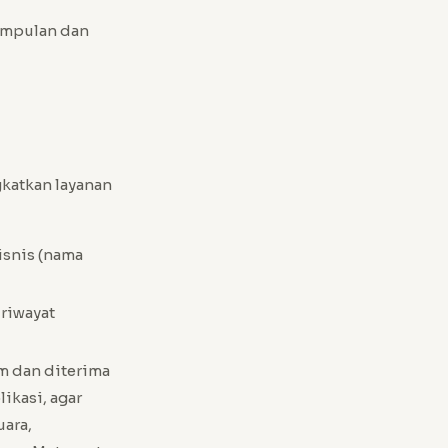
umpulan dan
katkan layanan
isnis (nama
riwayat
m dan diterima
ikasi, agar
uara,