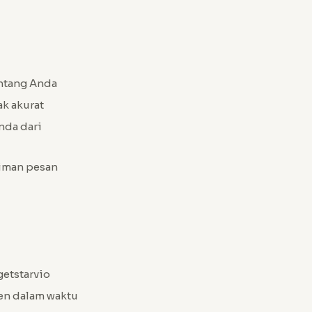
entang Anda
k akurat
nda dari
iman pesan
getstarvio
nen dalam waktu