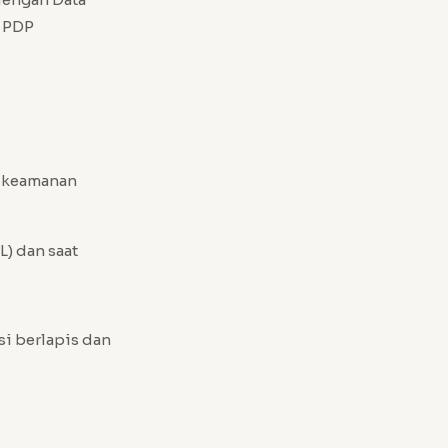
U PDP
h keamanan
L) dan saat
i berlapis dan