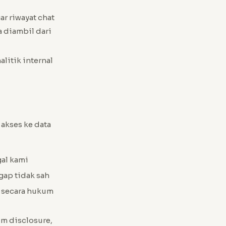
ar riwayat chat
a diambil dari
litik internal
akses ke data
gal kami
ap tidak sah
 secara hukum
m disclosure,